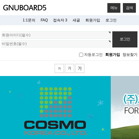
메뉴
검색
1:1문의
FAQ
접속자 3
새글
회원가입
로그인
회
원
로
그
자동로그인
회원가입
정보찾기
인