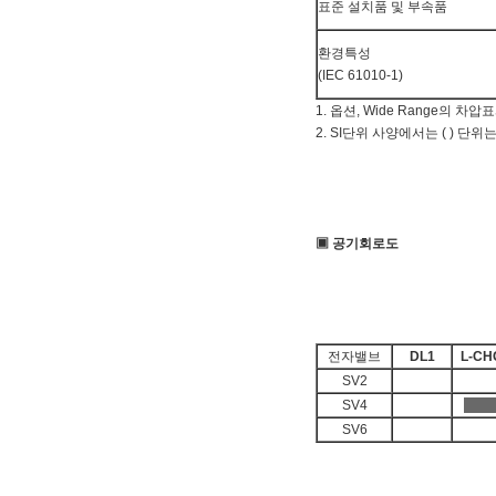
표준 설치품 및 부속품
환경특성
(IEC 61010-1)
1. 옵션, Wide Range의 차압표시
2. SI단위 사양에서는 ( ) 단
▣ 공기회로도
전자밸브
DL1
L-CH
SV2
SV4
SV6