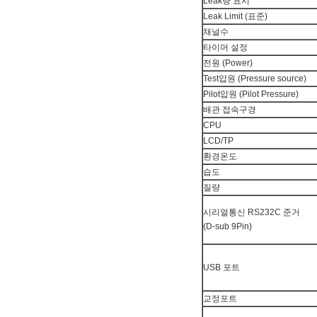
Leak량 표시
Leak Limit (표준)
채널수
타이머 설정
전원 (Power)
Test압원 (Pressure source)
Pilot압원 (Pilot Pressure)
배관 접속구경
CPU
LCD/TP
환경온도
습도
질량
시리얼통신 RS232C 준거
(D-sub 9Pin)
USB 포트
교정포트