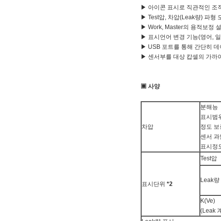
▶ 아이콘 표시로 직관적인 조
▶ Test압, 차압(Leak량) 파
▶ Work, Master의 용적보
▶ 표시언어 변경 기능(영어, 일
▶ USB 포트를 통해 간단히 
▶ 센서부를 대상 캅셀의 가까
▣ 사양
분해능
표시범
차압
정도 
센서 과
표시정
Test압
Leak량
표시단위
*2
K(Ve)
(Leak 