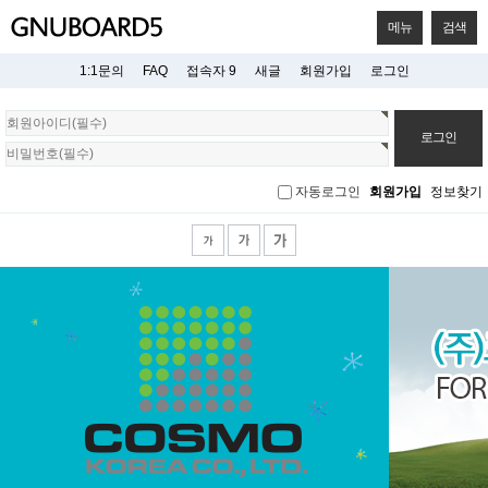
메뉴
검색
1:1문의
FAQ
접속자 9
새글
회원가입
로그인
회
원
로
그
자동로그인
회원가입
정보찾기
인