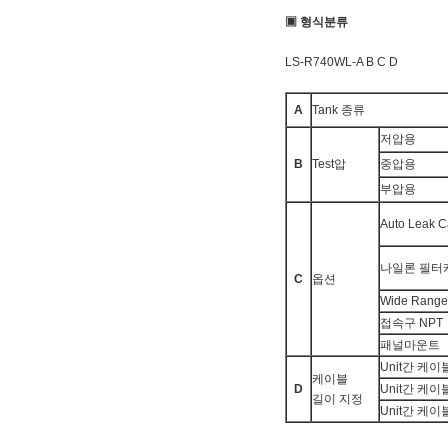
▣ 형식분류
LS-R740WL-A B C D
A
Tank 종류
저압용
B
Test압
중압용
부압용
Auto Leak Ca
나일론 필터
C
옵션
Wide Range
접속구 NPT
패널마운트
Unit간 케이
케이블
D
Unit간 케이
길이 지정
Unit간 케이