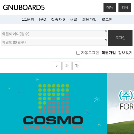
메뉴
검색
1:1문의
FAQ
접속자 6
새글
회원가입
로그인
회
원
로
그
자동로그인
회원가입
정보찾기
인