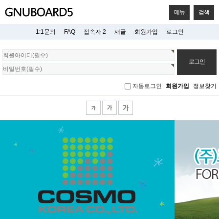
메뉴
검색
1:1문의
FAQ
접속자 2
새글
회원가입
로그인
회
원
로
그
자동로그인
회원가입
정보찾기
인