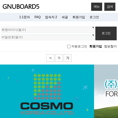
메뉴
검색
1:1문의
FAQ
접속자 2
새글
회원가입
로그인
회
원
로
그
자동로그인
회원가입
정보찾기
인