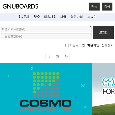
메뉴
검색
1:1문의
FAQ
접속자 3
새글
회원가입
로그인
회
원
로
그
자동로그인
회원가입
정보찾기
인