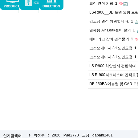
교정 견적 의뢰
1
LS-R900__3D 도면 요청 드
검교정 견적 의뢰합니다.
1
밀폐용 Air Leak설비 문의
1
에어 리크 장비 견적문의
1
코스모게이지 3d 도면요청
1
코스모게이지 3d 도면요청
1
LS-R900 차압센서 관련하여
LS R-900리크테스터 견적요
DF-250BA 메뉴얼 및 CAD 
ls
박창수
t
2026
kyle2778
교정
gapani2401
인기검색어