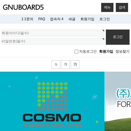
메뉴
검색
1:1문의
FAQ
접속자 4
새글
회원가입
로그인
회
원
로
그
자동로그인
회원가입
정보찾기
인