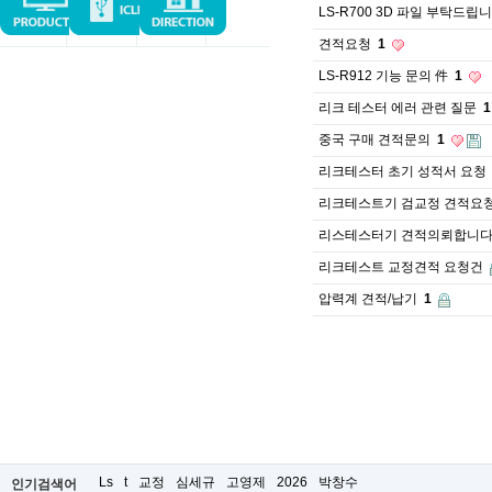
LS-R700 3D 파일 부탁드립
견적요청
1
LS-R912 기능 문의 件
1
리크 테스터 에러 관련 질문
1
중국 구매 견적문의
1
리크테스터 초기 성적서 요청
리크테스트기 검교정 견적요
리스테스터기 견적의뢰합니다
리크테스트 교정견적 요청건
압력계 견적/납기
1
Ls
t
교정
심세규
고영제
2026
박창수
인기검색어