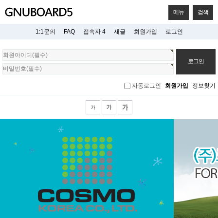
메뉴
검색
1:1문의
FAQ
접속자 4
새글
회원가입
로그인
회
원
로
그
자동로그인
회원가입
정보찾기
인