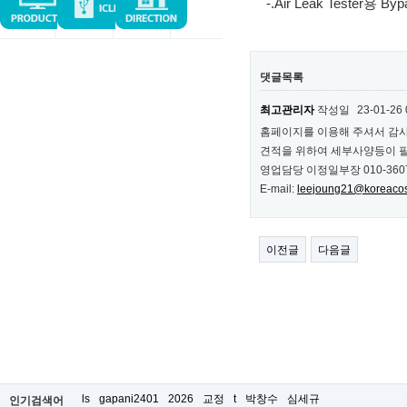
-.Air Leak Tester용 Byp
댓글목록
최고관리자
작성일
23-01-26 
홈페이지를 이용해 주셔서 감
견적을 위하여 세부사양등이 필
영업담당 이정일부장 010-3607
E-mail:
leejoung21@koreaco
이전글
다음글
ls
gapani2401
2026
교정
t
박창수
심세규
인기검색어