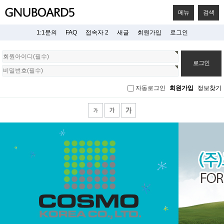
메뉴
검색
1:1문의
FAQ
접속자 2
새글
회원가입
로그인
회
원
로
그
자동로그인
회원가입
정보찾기
인