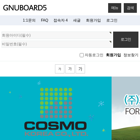
메뉴
검색
1:1문의
FAQ
접속자 4
새글
회원가입
로그인
회
원
로
그
자동로그인
회원가입
정보찾기
인