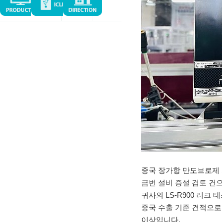
중국 장가항 만도브로제
금번 설비 증설 검토 건
귀사의 LS-R900 리크
중국 수출 기준 견적으로
이상입니다.