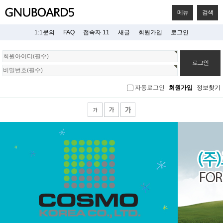
메뉴
검색
1:1문의
FAQ
접속자 11
새글
회원가입
로그인
회
원
로
그
자동로그인
회원가입
정보찾기
인