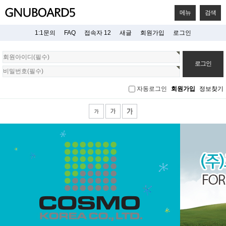
메뉴
검색
1:1문의
FAQ
접속자 12
새글
회원가입
로그인
회
원
로
그
자동로그인
회원가입
정보찾기
인