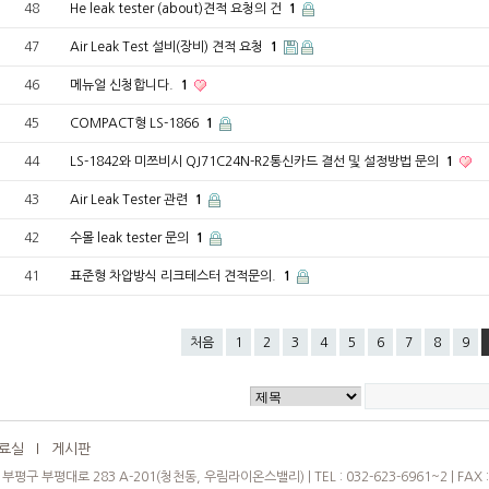
48
He leak tester (about)견적 요청의 건
1
47
Air Leak Test 설비(장비) 견적 요청
1
46
메뉴얼 신청합니다.
1
45
COMPACT형 LS-1866
1
44
LS-1842와 미쯔비시 QJ71C24N-R2통신카드 결선 및 설정방법 문의
1
43
Air Leak Tester 관련
1
42
수몰 leak tester 문의
1
41
표준형 차압방식 리크테스터 견적문의.
1
처음
1
2
3
4
5
6
7
8
9
료실
l
게시판
평구 부평대로 283 A-201(청천동, 우림라이온스밸리) | TEL : 032-623-6961~2 | FAX : 