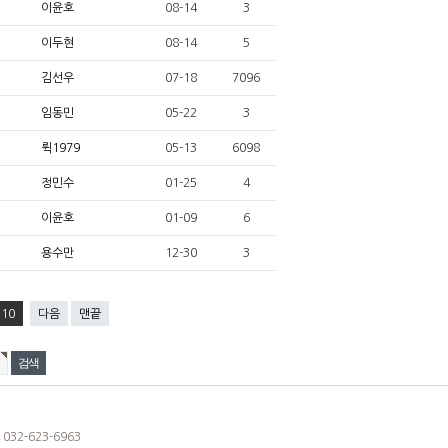
이윤호
08-14
3
이두현
08-14
5
김선우
07-18
7096
임동민
05-22
3
뤽1979
05-13
6098
정민수
01-25
4
이윤호
01-09
6
용수만
12-30
3
10
다음
맨끝
032-623-6963