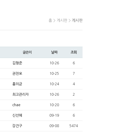
홈 > 게시판 >
게시판
글쓴이
날짜
조회
김형준
10-26
6
권천오
10-25
7
홍의균
10-24
4
최고관리자
10-26
2
chae
10-20
6
신선혜
09-19
6
강건구
09-08
5474