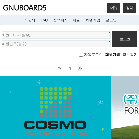
메뉴
검색
1:1문의
FAQ
접속자 5
새글
회원가입
로그인
회
원
로
그
자동로그인
회원가입
정보찾기
인