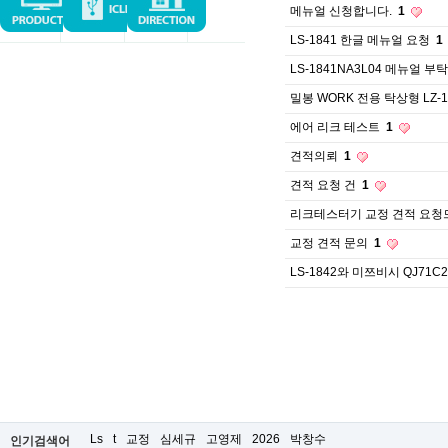
메뉴얼 신청합니다.
1
LS-1841 한글 메뉴얼 요청
1
LS-1841NA3L04 메뉴얼 부
밀봉 WORK 전용 탁상형 LZ-
에어 리크 테스트
1
견적의뢰
1
견적 요청 건
1
리크테스터기 교정 견적 요
교정 견적 문의
1
LS-1842와 미쯔비시 QJ71
Ls
t
교정
심세규
고영제
2026
박창수
인기검색어