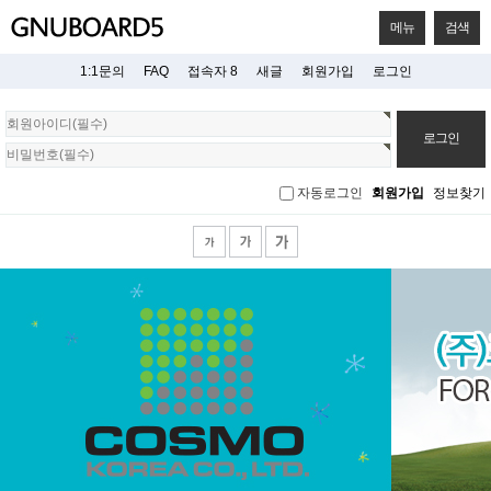
메뉴
검색
1:1문의
FAQ
접속자 8
새글
회원가입
로그인
회
원
로
그
자동로그인
회원가입
정보찾기
인